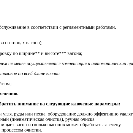
бслуживание в соответствии с регламентными работами.
а на торцах вагона);
ровку по ширине** и высоте*** вагона;
 тем не менее осуществляется компенсация и автоматический 
аковое по всей длине вагона
йства;
менению.
обратить внимание на следующие ключевые параметры:
ки угля, руды или песка, оборудование должно эффективно удаля
ный (пневматическая очистка), ручная очиска.
ищает вагон и сколько вагонов может обработать за смену.
е процессом очистки.