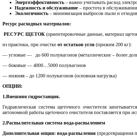
Энергоэффективность
– важно учитывать расход электро
Надежность и обслуживание
– простота в обслуживании,
Экологичность
– минимизация выбросов пыли и отходов,
Ресурс расходных материалов:
РЕСУРС ЩЕТОК
(ориентировочные данные, материал щето
из практики, при очистке
от остатков угля
(прижим 200 кг):
— угловые — до 600 полувагонов (металлические – более долг
— боковые — 4000…5000 полувагонов
— нижняя – до 1200 полувагонов (основная нагрузка)
ОПЦИИ:
1.Внешняя г
идростанция
.
Гидравлическая система щеточного очистителя запитывает
автономной работы щеточного очистителя поставляется при ис
2.Распылительная система вода-распылением
Дополнительная опция:
вода-распыления
(предотвращения п