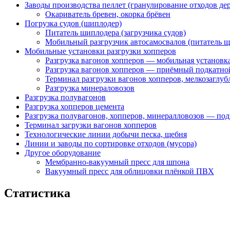
Заводы производства пеллет (гранулирование отходов де
Окариватель бревен, окорка брёвен
Погрузка судов (шиплодер)
Питатель шиплодера (загрузчика судов)
Мобильный разгрузчик автосамосвалов (питатель 
Мобильные установки разгрузки хопперов
Разгрузка вагонов хопперов — мобильная установ
Разгрузка вагонов хопперов — приёмный подкатно
Терминал разгрузки вагонов хопперов, мелкозаглу
Разгрузка минераловозов
Разгрузка полувагонов
Разгрузка хопперов цемента
Разгрузка полувагонов, хопперов, минералловозов — по
Терминал загрузки вагонов хопперов
Технологические линии добычи песка, щебня
Линии и заводы по сортировке отходов (мусора)
Другое оборудование
Мембранно-вакуумный пресс для шпона
Вакуумный пресс для облицовки плёнкой ПВХ
Статистика