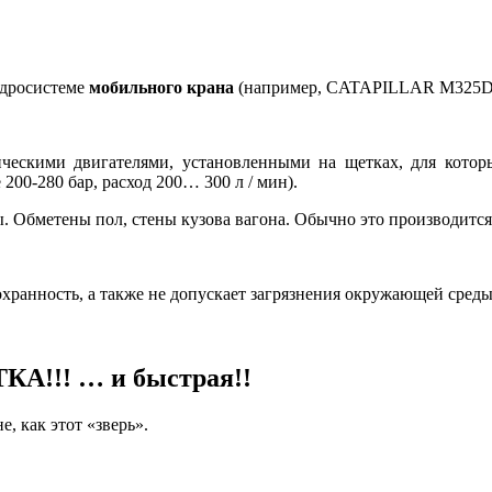
идросистеме
мобильного крана
(например, CATAPILLAR M325D с
ическими двигателями, установленными на щетках, для которы
00-280 бар, расход 200… 300 л / мин).
. Обметены пол, стены кузова вагона. Обычно это производитс
охранность, а также не допускает загрязнения окружающей среды
!!! … и быстрая!!
е, как этот «зверь».