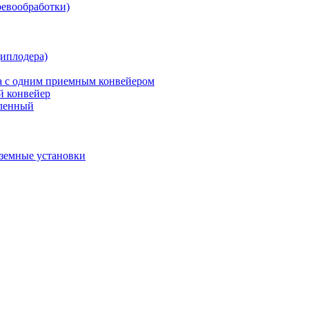
ревообработки)
щиплодера)
ка с одним приемным конвейером
й конвейер
бленный
дземные установки