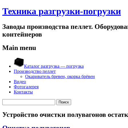
Техника разгрузки-погрузки
Заводы производства пеллет. Оборудован
контейнеров
Main menu
Skip
to
Каталог разгрузка — погрузка
content
Производство пеллет
Окариватель бревен, окорка брёвен
Видео
Фотогалерея
Контакты
Найти:
Устройство очистки полувагонов остат
Очистка полувагонов