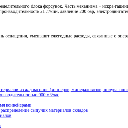
ределительного блока форсунок. Часть механизма – искра-гашени
производительность 21 л/мин, давление 200 бар, электродвигате
ь оснащения, уменьшит ежегодные расходы, связанные с опера
.
ериалов из ж-д вагонов (хопперов, минераловозов, полувагоно
оизводительностью 900 м3/час
емя конвейерами
и распределение сыпучих материалов складов
риалов
и