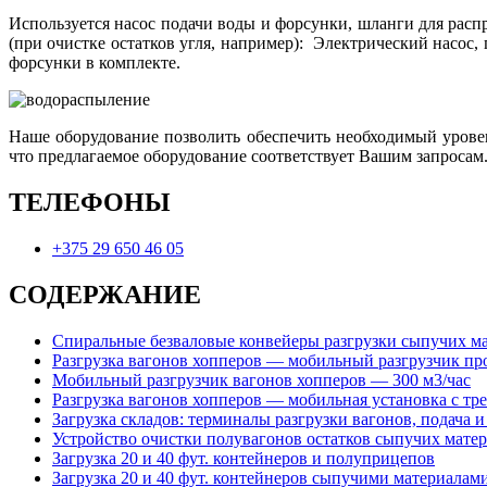
Используется насос подачи воды и форсунки, шланги для расп
(при очистке остатков угля, например): Электрический насос, 
форсунки в комплекте.
Наше оборудование позволить обеспечить необходимый уровен
что предлагаемое оборудование соответствует Вашим запросам
ТЕЛЕФОНЫ
+375 29 650 46 05
СОДЕРЖАНИЕ
Спиральные безваловые конвейеры разгрузки сыпучих мат
Разгрузка вагонов хопперов — мобильный разгрузчик пр
Мобильный разгрузчик вагонов хопперов — 300 м3/час
Разгрузка вагонов хопперов — мобильная установка с тр
Загрузка складов: терминалы разгрузки вагонов, подача 
Устройство очистки полувагонов остатков сыпучих мате
Загрузка 20 и 40 фут. контейнеров и полуприцепов
Загрузка 20 и 40 фут. контейнеров сыпучими материалам