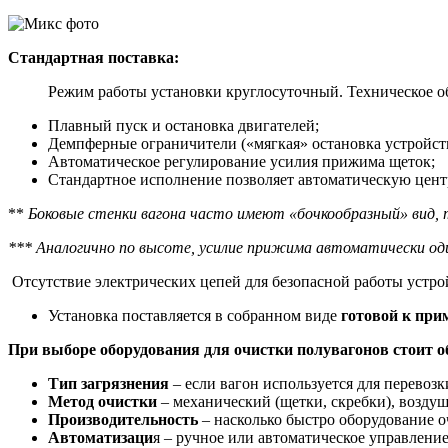
Стандартная поставка:
Режим работы установки круглосуточный. Техническое о
Плавный пуск и остановка двигателей;
Демпферные ограничители («мягкая» остановка устройств
Автоматическое регулирование усилия прижима щеток;
Стандартное исполнение позволяет автоматическую цент
**
Боковые стенки вагона часто имеют «бочкообразный» вид,
*** Аналогично по высоте, усилие прижима автоматически один
Отсутствие электрических цепей для безопасной работы устро
Установка поставляется в собранном виде
готовой к при
При выборе оборудования для очистки полувагонов стоит 
Тип загрязнения
– если вагон используется для перевоз
Метод очистки
– механический (щетки, скребки), воздуш
Производительность
– насколько быстро оборудование оч
Автоматизаци
я – ручное или автоматическое управлени