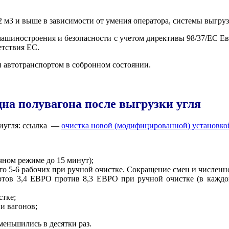
,2 м3 и выше в зависимости от умения оператора, системы выгруз
машиностроения и безопасности с учетом директивы 98/37/EC Е
тствия ЕС.
 автотранспортом в собронном состоянии.
дна полувагона после выгрузки угля
киугля: ссылка —
очистка новой (модифицированной) установко
чном режиме до 15 минут);
сто 5-6 рабочих при ручной очистке. Сокращение смен и численн
ртов 3,4 ЕВРО против 8,3 ЕВРО при ручной очистке (в каждо
стке;
и вагонов;
меньшились в десятки раз.