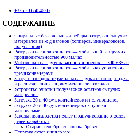
+375 29 650 46 05
СОДЕРЖАНИЕ
Спиральные безваловые конвейеры разгрузки сыпучих
материалов из ж-д вагонов (хопперов, минераловозов,
полувагонов)
Разгрузка вагонов хопперов — мобильный разгрузчик
производительностью 900 м3/час
Мобильный разгрузчик вагонов хопперов — 300 м3/час
Разгрузка вагонов хопперов — мобильная установка с
тремя конвейерами
Загрузка складов: терминалы разгрузки вагонов, подача
и распределение сыпучих материалов складов
Устройство очистки полувагонов остатков сыпучих
материалов
Загрузка 20 и 40 фут. контейнеров и полуприцепов
Загрузка 20 и 40 фут. контейнеров сыпучими
материалами
Заводы производства пеллет (гранулирование отходов
деревообработки)
Окариватель бревен, окорка брёвен
Погрузка судов (шиплодер)