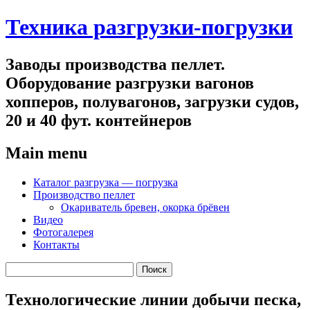
Техника разгрузки-погрузки
Заводы производства пеллет.
Оборудование разгрузки вагонов
хопперов, полувагонов, загрузки судов,
20 и 40 фут. контейнеров
Main menu
Skip
Каталог разгрузка — погрузка
to
Производство пеллет
content
Окариватель бревен, окорка брёвен
Видео
Фотогалерея
Контакты
Найти:
Технологические линии добычи песка,