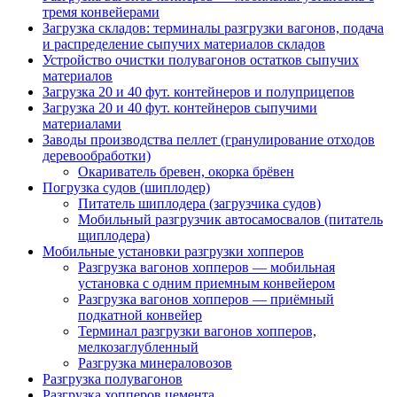
тремя конвейерами
Загрузка складов: терминалы разгрузки вагонов, подача
и распределение сыпучих материалов складов
Устройство очистки полувагонов остатков сыпучих
материалов
Загрузка 20 и 40 фут. контейнеров и полуприцепов
Загрузка 20 и 40 фут. контейнеров сыпучими
материалами
Заводы производства пеллет (гранулирование отходов
деревообработки)
Окариватель бревен, окорка брёвен
Погрузка судов (шиплодер)
Питатель шиплодера (загрузчика судов)
Мобильный разгрузчик автосамосвалов (питатель
щиплодера)
Мобильные установки разгрузки хопперов
Разгрузка вагонов хопперов — мобильная
установка с одним приемным конвейером
Разгрузка вагонов хопперов — приёмный
подкатной конвейер
Терминал разгрузки вагонов хопперов,
мелкозаглубленный
Разгрузка минераловозов
Разгрузка полувагонов
Разгрузка хопперов цемента