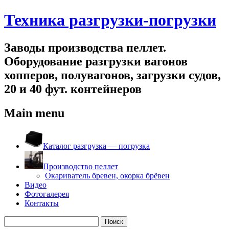
Техника разгрузки-погрузки
Заводы производства пеллет.
Оборудование разгрузки вагонов
хопперов, полувагонов, загрузки судов,
20 и 40 фут. контейнеров
Main menu
Skip
to
Каталог разгрузка — погрузка
content
Производство пеллет
Окариватель бревен, окорка брёвен
Видео
Фотогалерея
Контакты
Найти: