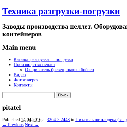
Техника разгрузки-погрузки
Заводы производства пеллет. Оборудован
контейнеров
Main menu
Skip
Каталог разгрузка — погрузка
to
Производство пеллет
content
Окариватель бревен, окорка брёвен
Видео
Фотогалерея
Контакты
Найти:
pitatel
Published
14.04.2016
at
3264 × 2448
in
Питатель шиплодера (загр
← Previous
Next →