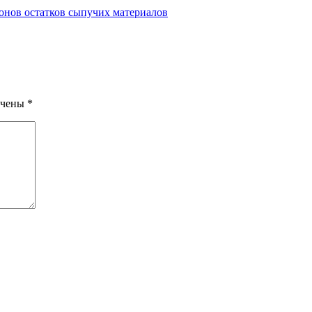
онов остатков сыпучих материалов
ечены
*