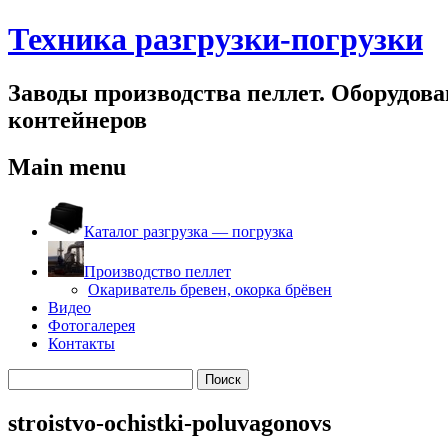
Техника разгрузки-погрузки
Заводы производства пеллет. Оборудован
контейнеров
Main menu
Skip
to
Каталог разгрузка — погрузка
content
Производство пеллет
Окариватель бревен, окорка брёвен
Видео
Фотогалерея
Контакты
Найти:
stroistvo-ochistki-poluvagonovs